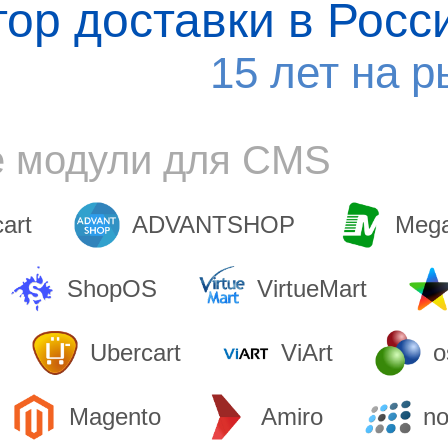
тор доставки в Росс
15 лет на р
е модули для CMS
cart
ADVANTSHOP
Mega
ShopOS
VirtueMart
Ubercart
ViArt
o
Magento
Amiro
n