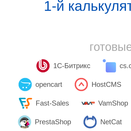
1-й калькуля
готовы
1С-Битрикс
cs.
opencart
HostCMS
Fast-Sales
VamShop
PrestaShop
NetCat