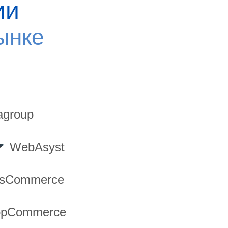
ии
ынке
group
WebAsyst
sCommerce
opCommerce