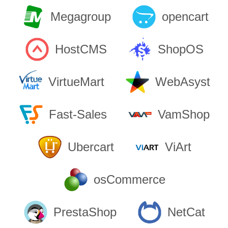
Megagroup
opencart
HostCMS
ShopOS
VirtueMart
WebAsyst
Fast-Sales
VamShop
Ubercart
ViArt
osCommerce
PrestaShop
NetCat