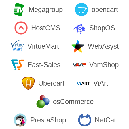
Megagroup
opencart
HostCMS
ShopOS
VirtueMart
WebAsyst
Fast-Sales
VamShop
Ubercart
ViArt
osCommerce
PrestaShop
NetCat