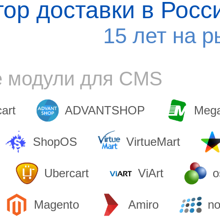
тор доставки в Росс
15 лет на р
е модули для CMS
cart
ADVANTSHOP
Mega
ShopOS
VirtueMart
Ubercart
ViArt
o
Magento
Amiro
n