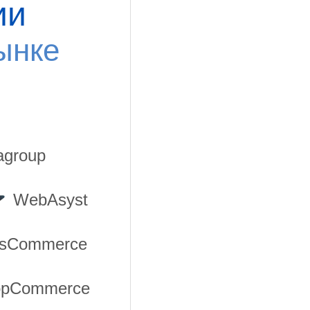
ии
ынке
group
WebAsyst
sCommerce
opCommerce