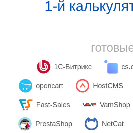
1-й калькуля
готовы
1С-Битрикс
cs.
opencart
HostCMS
Fast-Sales
VamShop
PrestaShop
NetCat