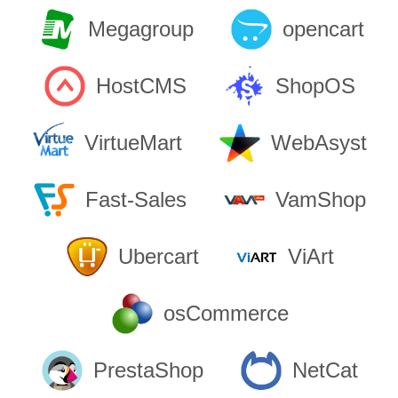
Megagroup
opencart
HostCMS
ShopOS
VirtueMart
WebAsyst
Fast-Sales
VamShop
Ubercart
ViArt
osCommerce
PrestaShop
NetCat