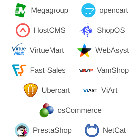
Megagroup
opencart
HostCMS
ShopOS
VirtueMart
WebAsyst
Fast-Sales
VamShop
Ubercart
ViArt
osCommerce
PrestaShop
NetCat