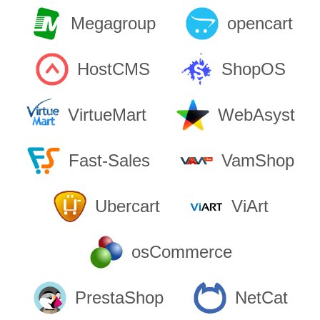
Megagroup
opencart
HostCMS
ShopOS
VirtueMart
WebAsyst
Fast-Sales
VamShop
Ubercart
ViArt
osCommerce
PrestaShop
NetCat