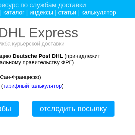
есурс по службам доставки
|
каталог
|
индексы
|
статьи
|
калькулятор
DHL Express
ужба курьерской доставки
рацию
Deutsche Post DHL
(принадлежит
альному правительству ФРГ)
Сан-Франциско)
(
тарифный калькулятор
)
обы
отследить посылку