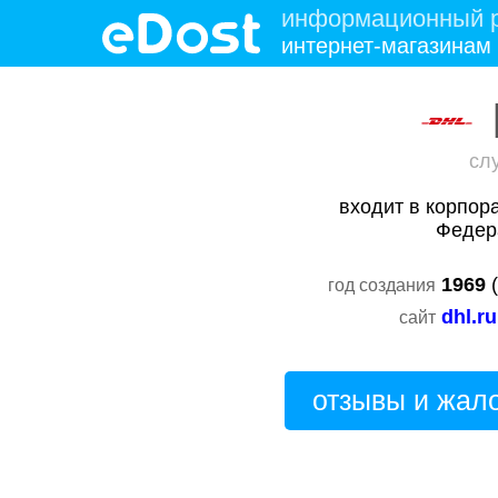
информационный р
интернет-магазинам
сл
входит в корпо
Федер
1969
(
год создания
dhl.ru
сайт
отзывы и жал