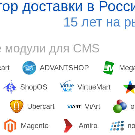
тор доставки в Росс
15 лет на р
е модули для CMS
cart
ADVANTSHOP
Mega
ShopOS
VirtueMart
Ubercart
ViArt
o
Magento
Amiro
n