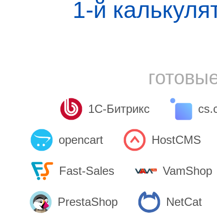
1-й калькуля
готовы
1С-Битрикс
cs.
opencart
HostCMS
Fast-Sales
VamShop
PrestaShop
NetCat