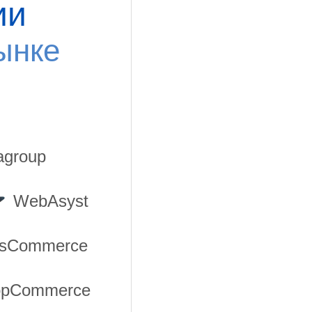
ии
ынке
group
WebAsyst
sCommerce
opCommerce